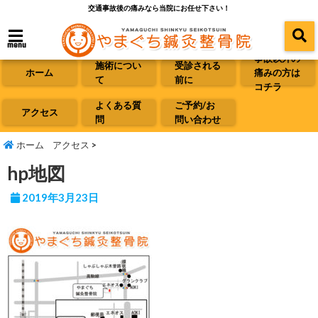
交通事故後の痛みなら当院にお任せ下さい！
menu
事故以外の
施術につい
受診される
ホーム
痛みの方は
て
前に
コチラ
よくある質
ご予約/お
アクセス
問
問い合わせ
ホーム
アクセス
>
hp地図
2019年3月23日