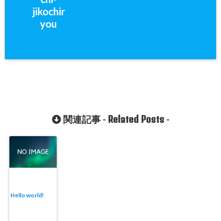
jikochir
you
Related Posts
関連記事 -
-
Hello world!