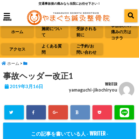
交通事故後の痛みなら当院にお任せ下さい！
menu
事故以外の
施術につい
受診される
ホーム
痛みの方は
て
前に
コチラ
よくある質
ご予約/お
アクセス
問
問い合わせ
ホーム
>
事故ヘッダー改正1
WRITER
2019年3月16日
yamaguchi-jikochiryou
WRITER
この記事を書いている人 -
-