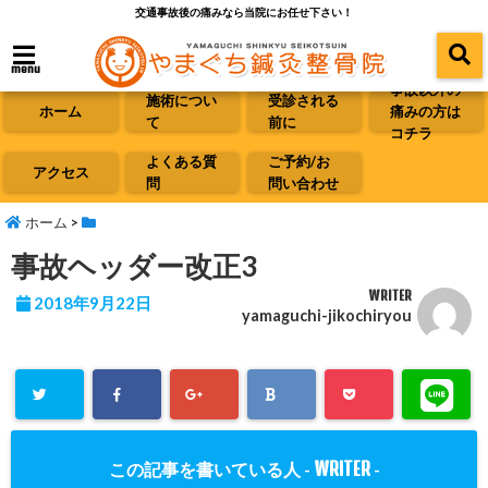
交通事故後の痛みなら当院にお任せ下さい！
menu
事故以外の
施術につい
受診される
ホーム
痛みの方は
て
前に
コチラ
よくある質
ご予約/お
アクセス
問
問い合わせ
ホーム
>
事故ヘッダー改正3
WRITER
2018年9月22日
yamaguchi-jikochiryou
WRITER
この記事を書いている人 -
-