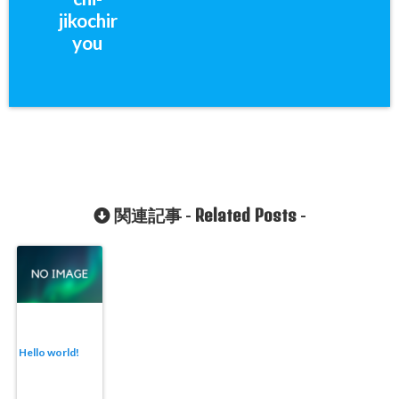
jikochir
you
Related Posts
関連記事 -
-
Hello world!