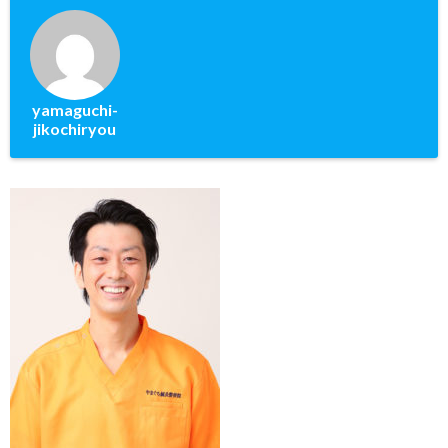
yamaguchi-
jikochiryou