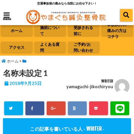
交通事故後の痛みなら当院にお任せ下さい！
menu
事故以外の
施術につい
受診される
ホーム
痛みの方は
て
前に
コチラ
よくある質
ご予約/お
アクセス
問
問い合わせ
ホーム
>
名称未設定 1
WRITER
2018年9月25日
yamaguchi-jikochiryou
WRITER
この記事を書いている人 -
-